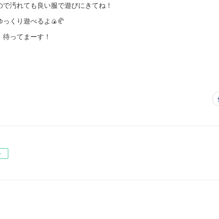
ので汚れても良い服で遊びにきてね！
っくり遊べるよ🍙🥐
。待ってまーす！
ー