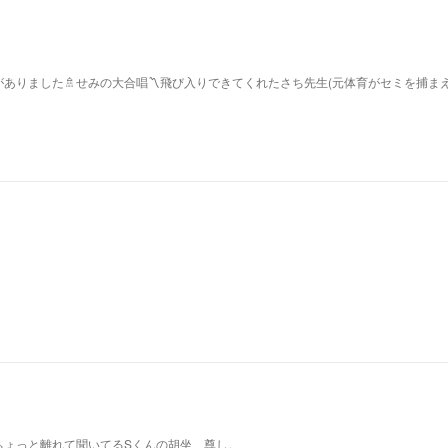
ありました🚿せみの大合唱〽飛び入りできてくれたさち先生(元体育がセミを捕ま
ちょっと離れて聞いてるSくんの胡坐、尊し。