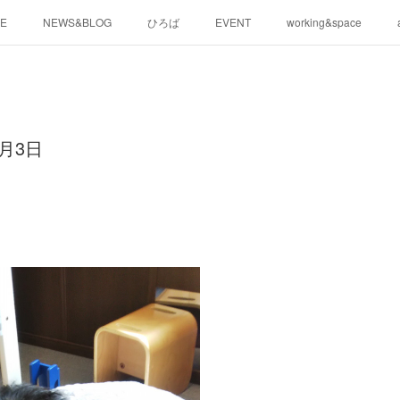
E
NEWS&BLOG
ひろば
EVENT
working&space
月3日