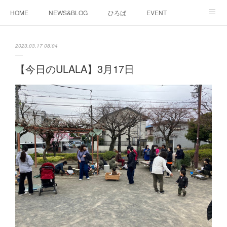
HOME
NEWS&BLOG
ひろば
EVENT
working&space
about
2023.03.17 08:04
【今日のULALA】3月17日