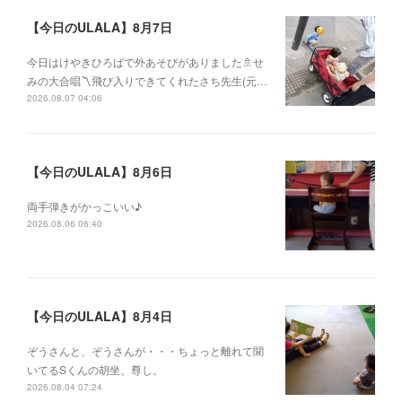
【今日のULALA】8月7日
今日はけやきひろばで外あそびがありました🚿せ
みの大合唱〽飛び入りできてくれたさち先生(元…
2026.08.07 04:06
【今日のULALA】8月6日
両手弾きがかっこいい♪
2026.08.06 06:40
【今日のULALA】8月4日
ぞうさんと、ぞうさんが・・・ちょっと離れて聞
いてるSくんの胡坐、尊し。
2026.08.04 07:24