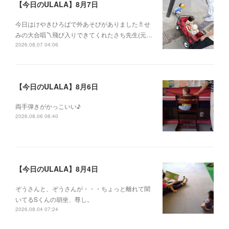
【今日のULALA】8月7日
今日はけやきひろばで外あそびがありました🚿せ
みの大合唱〽飛び入りできてくれたさち先生(元…
2026.08.07 04:06
【今日のULALA】8月6日
両手弾きがかっこいい♪
2026.08.06 06:40
【今日のULALA】8月4日
ぞうさんと、ぞうさんが・・・ちょっと離れて聞
いてるSくんの胡坐、尊し。
2026.08.04 07:24