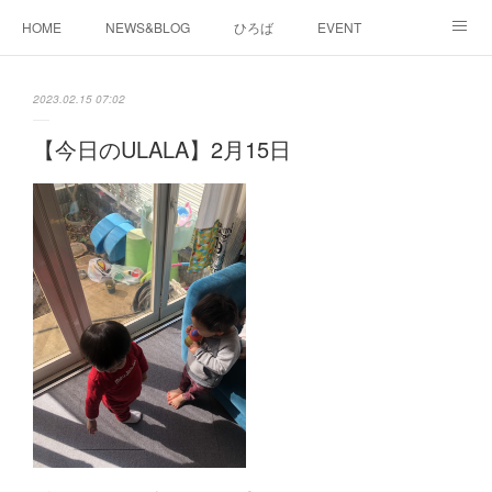
HOME
NEWS&BLOG
ひろば
EVENT
working&space
about
2023.02.15 07:02
【今日のULALA】2月15日