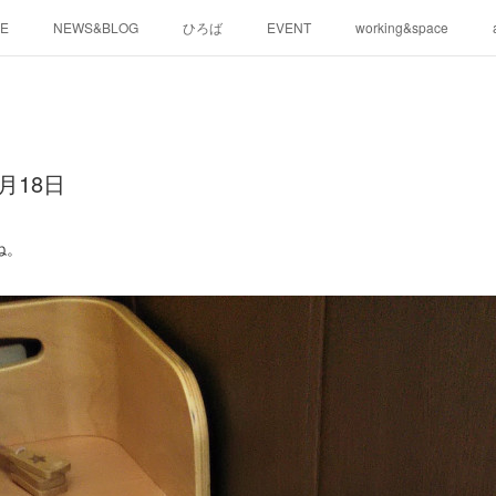
E
NEWS&BLOG
ひろば
EVENT
working&space
月18日
ね。