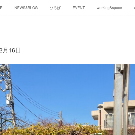
E
NEWS&BLOG
ひろば
EVENT
working&space
2月16日