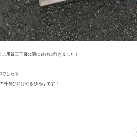
＠上用賀三丁目公園に遊びに行きました！
でした🌞
LAの外遊び＠けやきひろばです！
！