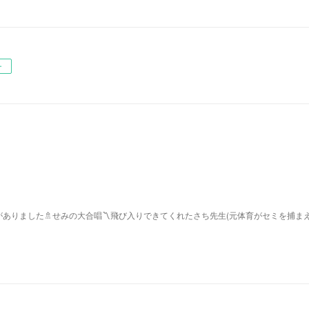
ー
ありました🚿せみの大合唱〽飛び入りできてくれたさち先生(元体育がセミを捕ま