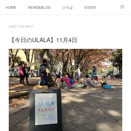
HOME
NEWS&BLOG
ひろば
EVENT
working&space
about
2022.11.04 06:31
【今日のULALA】11月4日