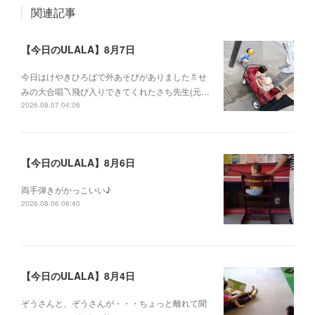
関連記事
【今日のULALA】8月7日
今日はけやきひろばで外あそびがありました🚿せ
みの大合唱〽飛び入りできてくれたさち先生(元…
2026.08.07 04:06
【今日のULALA】8月6日
両手弾きがかっこいい♪
2026.08.06 06:40
【今日のULALA】8月4日
ぞうさんと、ぞうさんが・・・ちょっと離れて聞