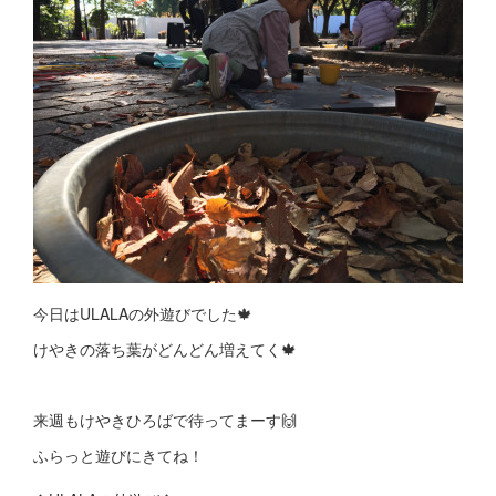
今日はULALAの外遊びでした🍁
けやきの落ち葉がどんどん増えてく🍁
来週もけやきひろばで待ってまーす🙌
ふらっと遊びにきてね！