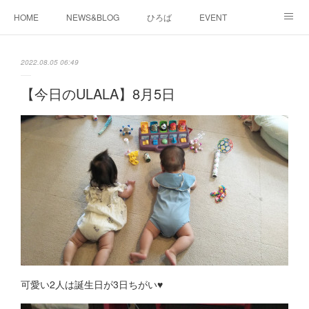
HOME
NEWS&BLOG
ひろば
EVENT
working&space
about
2022.08.05 06:49
【今日のULALA】8月5日
可愛い2人は誕生日が3日ちがい♥️