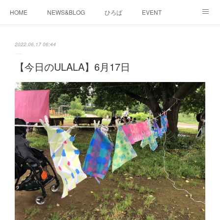
HOME
NEWS&BLOG
ひろば
EVENT
working&space
about
2022.06.17 06:44
【今日のULALA】6月17日