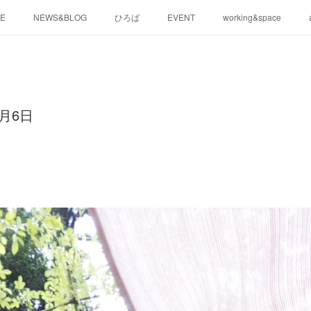
E
NEWS&BLOG
ひろば
EVENT
working&space
月6日