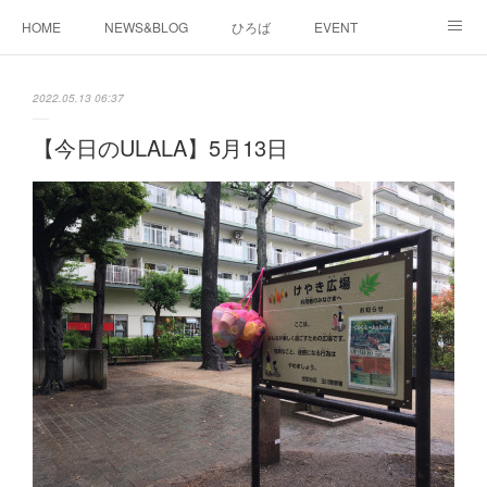
HOME
NEWS&BLOG
ひろば
EVENT
working&space
about
2022.05.13 06:37
【今日のULALA】5月13日