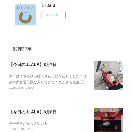
ULALA
フォロー
関連記事
【今日のULALA】8月7日
今日はけやきひろばで外あそびがありました🚿せ
みの大合唱〽飛び入りできてくれたさち先生(元…
2026.08.07 04:06
【今日のULALA】8月6日
両手弾きがかっこいい♪
2026.08.06 06:40