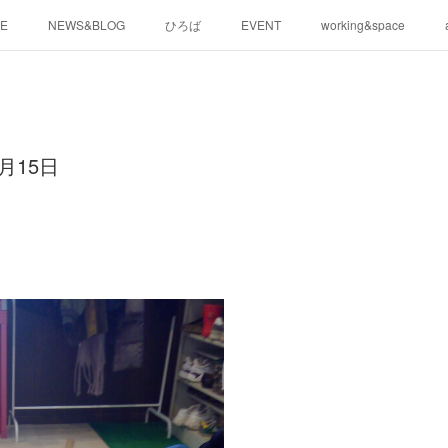
E
NEWS&BLOG
ひろば
EVENT
working&space
月15日