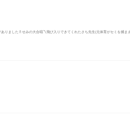
ありました🚿せみの大合唱〽飛び入りできてくれたさち先生(元体育がセミを捕ま