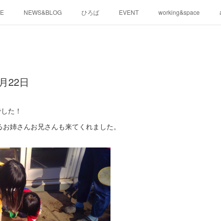
E
NEWS&BLOG
ひろば
EVENT
working&space
月22日
でした！
るお姉さんお兄さんも来てくれました。