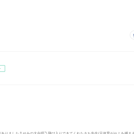
ー
ありました🚿せみの大合唱〽飛び入りできてくれたさち先生(元体育がセミを捕ま