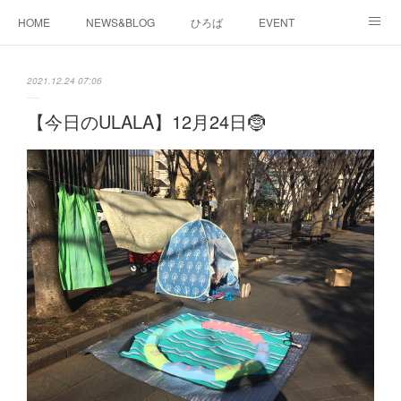
HOME
NEWS&BLOG
ひろば
EVENT
working&space
about
2021.12.24 07:06
【今日のULALA】12月24日🤶