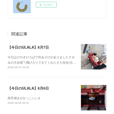
フォロー
関連記事
【今日のULALA】8月7日
今日はけやきひろばで外あそびがありました🚿せ
みの大合唱〽飛び入りできてくれたさち先生(元…
2026.08.07 04:06
【今日のULALA】8月6日
両手弾きがかっこいい♪
2026.08.06 06:40