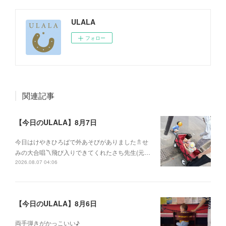
ULALA
フォロー
関連記事
【今日のULALA】8月7日
今日はけやきひろばで外あそびがありました🚿せ
みの大合唱〽飛び入りできてくれたさち先生(元…
2026.08.07 04:06
【今日のULALA】8月6日
両手弾きがかっこいい♪