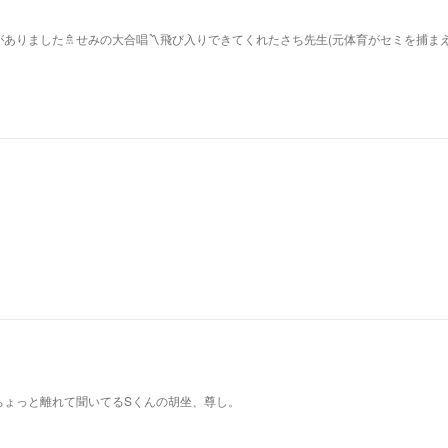
ありました🚿せみの大合唱〽飛び入りできてくれたさち先生(元体育がセミを捕ま
ちょっと離れて聞いてるSくんの胡坐、尊し。