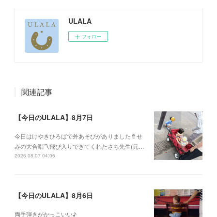
ULALA
フォロー
関連記事
【今日のULALA】8月7日
今日はけやきひろばで外あそびがありました🚿せ
みの大合唱〽飛び入りできてくれたさち先生(元…
2026.08.07 04:06
【今日のULALA】8月6日
両手弾きがかっこいい♪