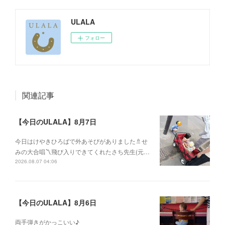
ULALA
フォロー
関連記事
【今日のULALA】8月7日
今日はけやきひろばで外あそびがありました🚿せ
みの大合唱〽飛び入りできてくれたさち先生(元…
2026.08.07 04:06
【今日のULALA】8月6日
両手弾きがかっこいい♪