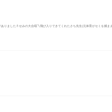
ありました🚿せみの大合唱〽飛び入りできてくれたさち先生(元体育がセミを捕ま