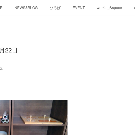
E
NEWS&BLOG
ひろば
EVENT
working&space
月22日
ね。