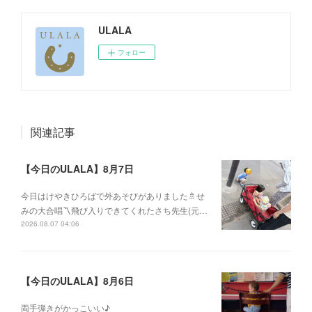
ULALA
フォロー
関連記事
【今日のULALA】8月7日
今日はけやきひろばで外あそびがありました🚿せ
みの大合唱〽飛び入りできてくれたさち先生(元…
2026.08.07 04:06
【今日のULALA】8月6日
両手弾きがかっこいい♪