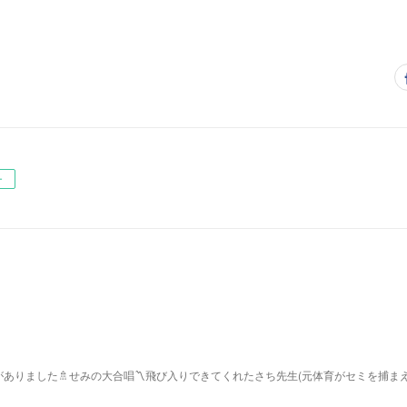
ー
ありました🚿せみの大合唱〽飛び入りできてくれたさち先生(元体育がセミを捕ま