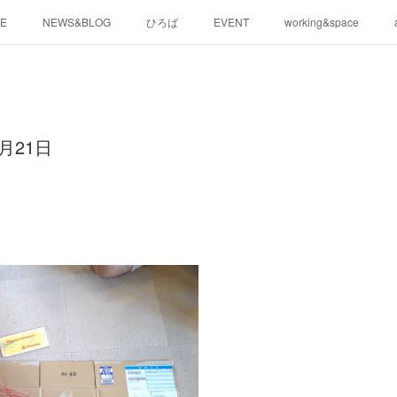
E
NEWS&BLOG
ひろば
EVENT
working&space
月21日