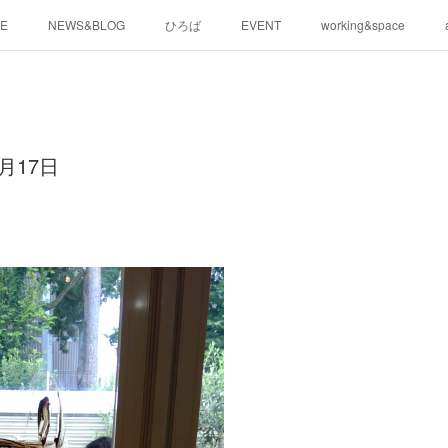
E
NEWS&BLOG
ひろば
EVENT
working&space
月17日