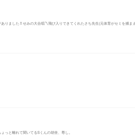
ありました🚿せみの大合唱〽飛び入りできてくれたさち先生(元体育がセミを捕ま
ちょっと離れて聞いてるSくんの胡坐、尊し。