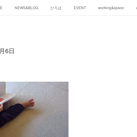
E
NEWS&BLOG
ひろば
EVENT
working&space
月6日