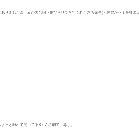
ありました🚿せみの大合唱〽飛び入りできてくれたさち先生(元体育がセミを捕ま
ちょっと離れて聞いてるSくんの胡坐、尊し。