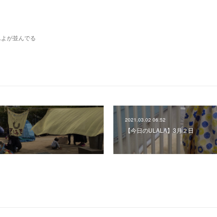
んよが並んでる
2021.03.02 06:52
日
【今日のULALA】3月２日