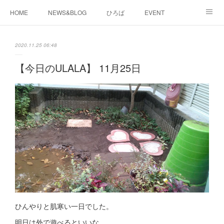
HOME
NEWS&BLOG
ひろば
EVENT
working&space
about
2020.11.25 06:48
【今日のULALA】 11月25日
ひんやりと肌寒い一日でした。
明日は外で遊べるといいな。