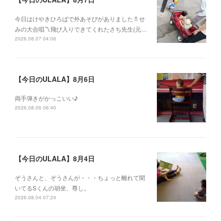
今日はけやきひろばで外あそびがありました🚿せ
みの大合唱〽飛び入りできてくれたさち先生(元…
2026.08.07 04:06
【今日のULALA】8月6日
両手弾きがかっこいい♪
2026.08.06 06:40
【今日のULALA】8月4日
ぞうさんと、ぞうさんが・・・ちょっと離れて聞
いてるSくんの胡坐、尊し。
2026.08.04 07:24