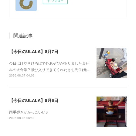
フォロー
関連記事
【今日のULALA】8月7日
今日はけやきひろばで外あそびがありました🚿せ
みの大合唱〽飛び入りできてくれたさち先生(元…
2026.08.07 04:06
【今日のULALA】8月6日
両手弾きがかっこいい♪
2026.08.06 06:40