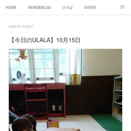
HOME
NEWS&BLOG
ひろば
EVENT
working&space
about
2020.10.15 06:41
【今日のULALA】10月15日