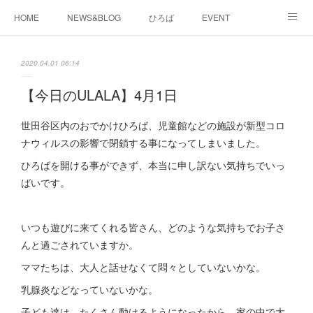
HOME
NEWS&BLOG
ひろば
EVENT
working&space
about
2020.04.01 06:14
【今日のULALA】4月1日
世田谷区内のおでかけひろば、児童館などの施設が新型コロ
ナウィルスの影響で閉鎖する事になってしまいました。
ひろばを開ける事ができず、本当に申し訳ない気持ちでいっ
ばいです。
いつも遊びに来てくれる皆さん、どのような気持ちでお子さ
んと過ごされていますか。
ママたちは、大人と話せなくて悶々としていないかな。
乳腺炎などなっていないかな。
子ども達は、たくさん動けるようになったから、家の中で大