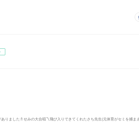
ー
ありました🚿せみの大合唱〽飛び入りできてくれたさち先生(元体育がセミを捕ま