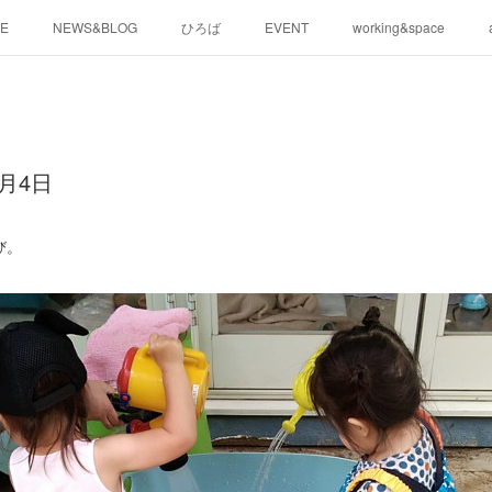
E
NEWS&BLOG
ひろば
EVENT
working&space
月4日
び。