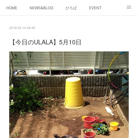
HOME
NEWS&BLOG
ひろば
EVENT
working&space
about
2019.05.10 06:46
【今日のULALA】5月10日