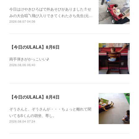
今日はけやきひろばで外あそびがありました🚿せ
みの大合唱〽飛び入りできてくれたさち先生(元…
2026.08.07 04:06
【今日のULALA】8月6日
両手弾きがかっこいい♪
2026.08.06 06:40
【今日のULALA】8月4日
ぞうさんと、ぞうさんが・・・ちょっと離れて聞
いてるSくんの胡坐、尊し。
2026.08.04 07:24