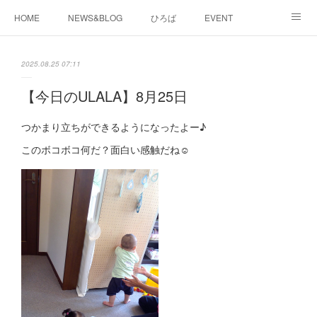
HOME
NEWS&BLOG
ひろば
EVENT
working&space
about
2025.08.25 07:11
【今日のULALA】8月25日
つかまり立ちができるようになったよー♪
このボコボコ何だ？面白い感触だね☺