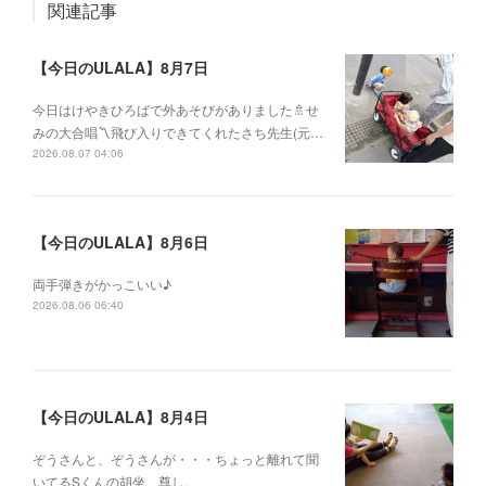
関連記事
【今日のULALA】8月7日
今日はけやきひろばで外あそびがありました🚿せ
みの大合唱〽飛び入りできてくれたさち先生(元…
2026.08.07 04:06
【今日のULALA】8月6日
両手弾きがかっこいい♪
2026.08.06 06:40
【今日のULALA】8月4日
ぞうさんと、ぞうさんが・・・ちょっと離れて聞
いてるSくんの胡坐、尊し。