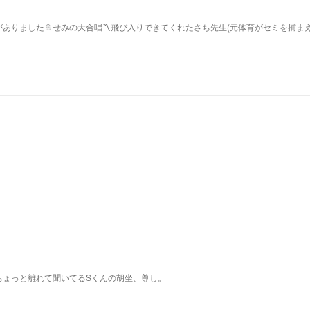
ありました🚿せみの大合唱〽飛び入りできてくれたさち先生(元体育がセミを捕ま
ちょっと離れて聞いてるSくんの胡坐、尊し。