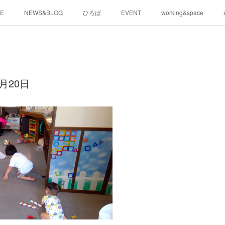
E
NEWS&BLOG
ひろば
EVENT
working&space
月20日