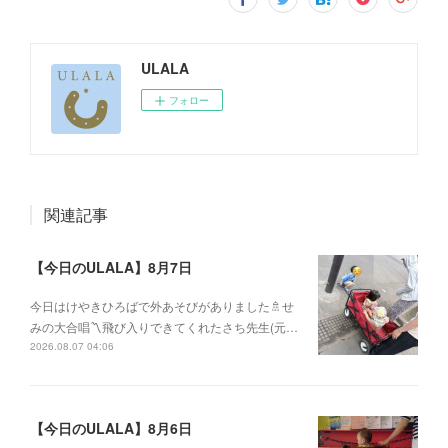
ULALA
フォロー
関連記事
【今日のULALA】8月7日
今日はけやきひろばで外あそびがありました🚿せ
みの大合唱〽飛び入りできてくれたさち先生(元…
2026.08.07 04:06
【今日のULALA】8月6日