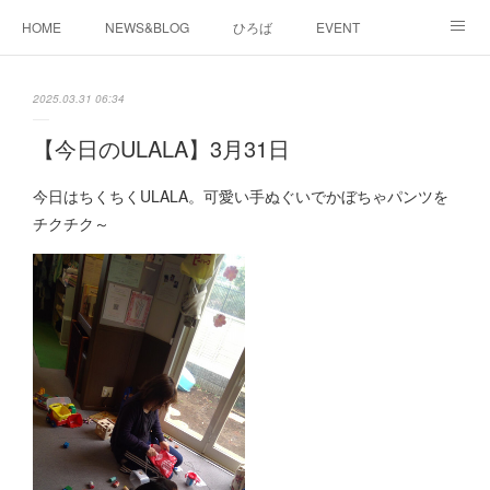
HOME
NEWS&BLOG
ひろば
EVENT
working&space
about
2025.03.31 06:34
【今日のULALA】3月31日
今日はちくちくULALA。可愛い手ぬぐいでかぼちゃパンツを
チクチク～