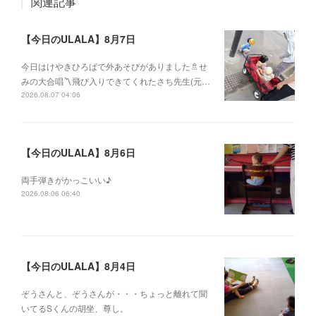
関連記事
【今日のULALA】8月7日
今日はけやきひろばで外あそびがありました🚿せ
みの大合唱〽飛び入りできてくれたさち先生(元…
2026.08.07 04:06
【今日のULALA】8月6日
両手弾きがかっこいい♪
2026.08.06 06:40
【今日のULALA】8月4日
ぞうさんと、ぞうさんが・・・ちょっと離れて聞
いてるSくんの胡坐、尊し。