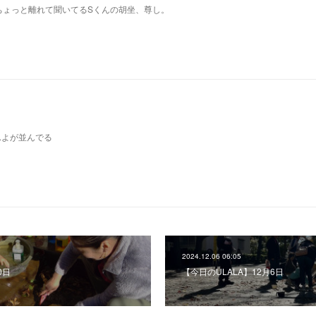
ちょっと離れて聞いてるSくんの胡坐、尊し。
んよが並んでる
2024.12.06 06:05
0日
【今日のULALA】12月6日