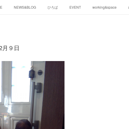
E
NEWS&BLOG
ひろば
EVENT
working&space
12月９日