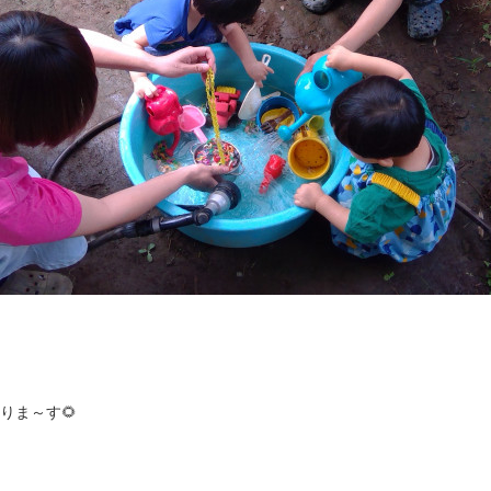
おりま～す🌻