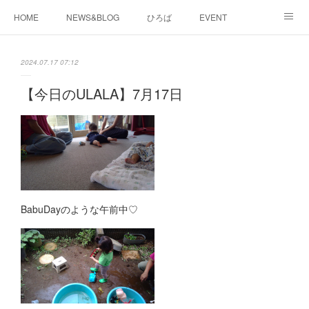
HOME
NEWS&BLOG
ひろば
EVENT
working&space
about
2024.07.17 07:12
【今日のULALA】7月17日
BabuDayのような午前中♡