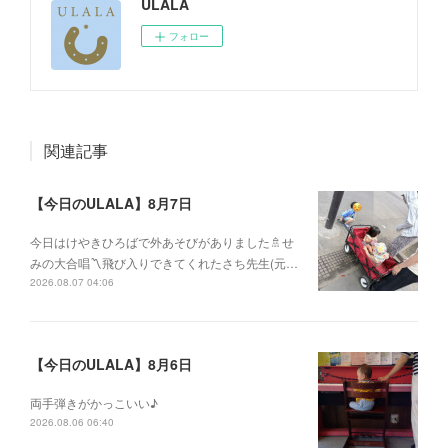
ULALA
フォロー
関連記事
【今日のULALA】8月7日
今日はけやきひろばで外あそびがありました🚿せ
みの大合唱〽飛び入りできてくれたさち先生(元…
2026.08.07 04:06
【今日のULALA】8月6日
両手弾きがかっこいい♪
2026.08.06 06:40