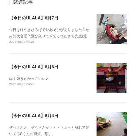
関連記事
【今日のULALA】8月7日
今日はけやきひろばで外あそびがありました🚿せ
みの大合唱〽飛び入りできてくれたさち先生(元…
2026.08.07 04:06
【今日のULALA】8月6日
両手弾きがかっこいい♪
2026.08.06 06:40
【今日のULALA】8月4日
ぞうさんと、ぞうさんが・・・ちょっと離れて聞
いてるSくんの胡坐、尊し。