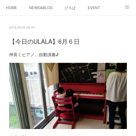
HOME
NEWS&BLOG
ひろば
EVENT
working&space
about
2018.06.06 06:04
【今日のULALA】6月６日
仲良くピアノ…自動演奏♪