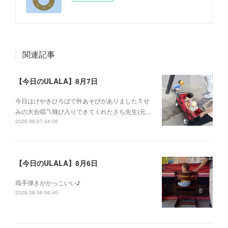
関連記事
【今日のULALA】8月7日
今日はけやきひろばで外あそびがありました🚿せ
みの大合唱〽飛び入りできてくれたさち先生(元…
2026.08.07 04:06
【今日のULALA】8月6日
両手弾きがかっこいい♪
2026.08.06 06:40