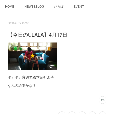
HOME
NEWS&BLOG
ひろば
EVENT
working&space
about
2023.04.17 07:02
【今日のULALA】4月17日
ポカポカ窓辺で絵本読むよ🌞
なんの絵本かな？