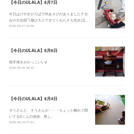
【今日のULALA】8月7日
今日はけやきひろばで外あそびがありました🚿せ
みの大合唱〽飛び入りできてくれたさち先生(元…
2026.08.07 04:06
【今日のULALA】8月6日
両手弾きがかっこいい♪
2026.08.06 06:40
【今日のULALA】8月4日
ぞうさんと、ぞうさんが・・・ちょっと離れて聞
いてるSくんの胡坐、尊し。
2026.08.04 07:24