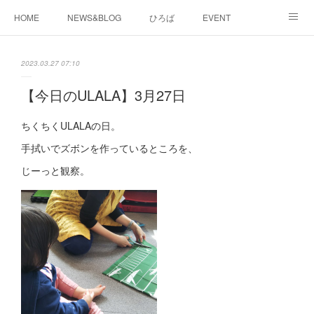
HOME
NEWS&BLOG
ひろば
EVENT
working&space
about
2023.03.27 07:10
【今日のULALA】3月27日
ちくちくULALAの日。
手拭いでズボンを作っているところを、
じーっと観察。