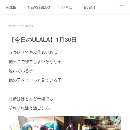
HOME
NEWS&BLOG
ひろば
EVENT
working&space
about
2023.01.30 06:50
【今日のULALA】1月30日
うつ伏せで遊ぶ子もいれば
抱っこで寝てしまいそうな子
泣いている子
他の子をじーっと見ている子
月齢はほとんど一緒でも
それぞれ違う過ごし方。