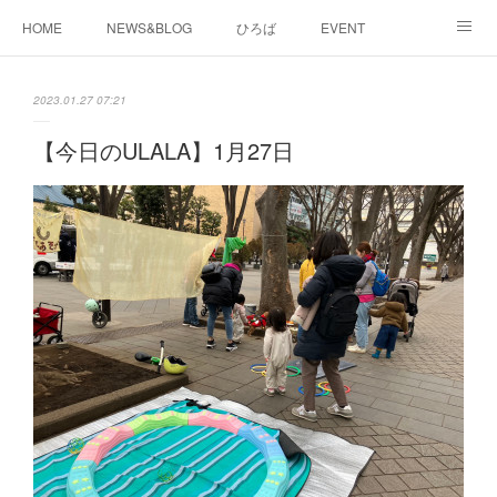
HOME
NEWS&BLOG
ひろば
EVENT
working&space
about
2023.01.27 07:21
【今日のULALA】1月27日