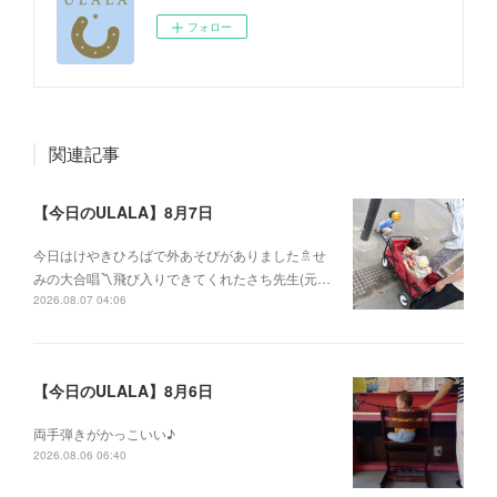
フォロー
関連記事
【今日のULALA】8月7日
今日はけやきひろばで外あそびがありました🚿せ
みの大合唱〽飛び入りできてくれたさち先生(元…
2026.08.07 04:06
【今日のULALA】8月6日
両手弾きがかっこいい♪
2026.08.06 06:40