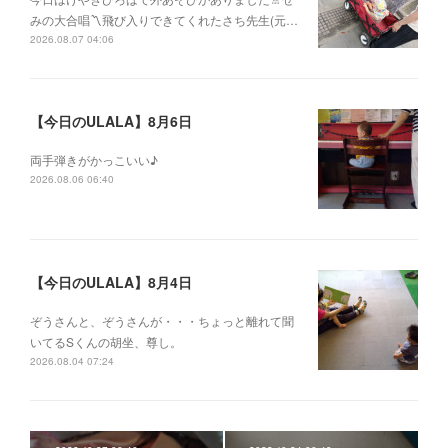
みの大合唱〽飛び入りできてくれたさち先生(元…
2026.08.07 04:06
【今日のULALA】8月6日
両手弾きがかっこいい♪
2026.08.06 06:40
【今日のULALA】8月4日
ぞうさんと、ぞうさんが・・・ちょっと離れて聞
いてるSくんの胡坐、尊し。
2026.08.04 07:24