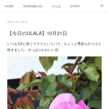
HOME
NEWS&BLOG
ひろば
EVENT
working&space
about
2022.10.21 06:50
【今日のULALA】10月21日
いつも5月に咲くウララというバラ。ちょっと季節ちがうけど
咲きました。やっぱりかわいい😊