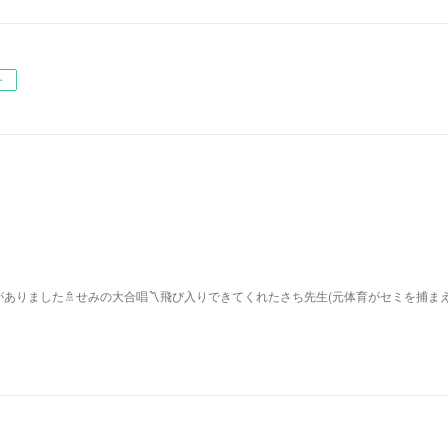
ー
ありました🚿せみの大合唱〽飛び入りできてくれたさち先生(元体育がセミを捕ま