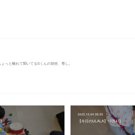
ちょっと離れて聞いてるSくんの胡坐、尊し。
2022.10.04 06:33
日
【今日のULALA】10月4日