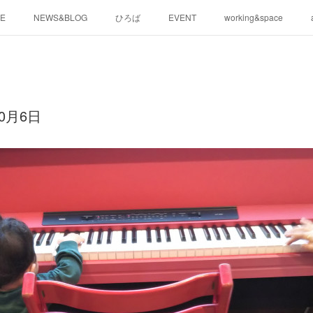
E
NEWS&BLOG
ひろば
EVENT
working&space
0月6日