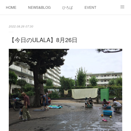
HOME
NEWS&BLOG
ひろば
EVENT
working&space
about
2022.08.26 07:30
【今日のULALA】8月26日